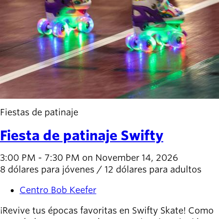
Willamalane
Board of
Secondary
Directors
navigation
About the
district
Find a job
Exercise
Fiestas de patinaje
classes
Pool
Fiesta de patinaje Swifty
schedule
Court
3:00 PM - 7:30 PM on November 14, 2026
schedules
8 dólares para jóvenes / 12 dólares para adultos
Centro Bob Keefer
¡Revive tus épocas favoritas en Swifty Skate! Como