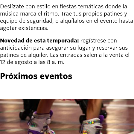
person_celebrate
Explora las formas
Deslízate con estilo en fiestas temáticas donde la
de participar
música marca el ritmo. Trae tus propios patines y
equipo de seguridad, o alquílalos en el evento hasta
Últimas
agotar existencias.
noticias
newsmode
Actualizaciones
Novedad de esta temporada:
regístrese con
desde
anticipación para asegurar su lugar y reservar sus
Willamalane
patines de alquiler. Las entradas salen a la venta el
12 de agosto a las 8 a. m.
Guía de
menu_book
recreación
Próximos eventos
Su tienda integral
Inicia sesión
account_circle
en tu
cuenta.
Contacta
help
con