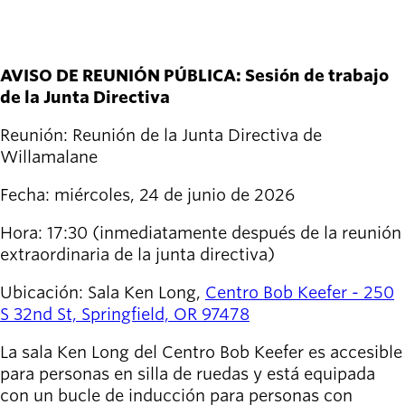
Willamalane
AVISO DE REUNIÓN PÚBLICA: Sesión de trabajo
Board of
de la Junta Directiva
Secondary
Directors
navigation
About the
Reunión: Reunión de la Junta Directiva de
district
Willamalane
Find a job
Exercise
Fecha: miércoles, 24 de junio de 2026
classes
Hora: 17:30 (inmediatamente después de la reunión
Pool
extraordinaria de la junta directiva)
schedule
Court
Ubicación: Sala Ken Long,
Centro Bob Keefer - 250
schedules
S 32nd St, Springfield, OR 97478
La sala Ken Long del Centro Bob Keefer es accesible
para personas en silla de ruedas y está equipada
con un bucle de inducción para personas con