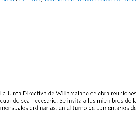
person_celebrate
Explora las formas
Ruta
de participar
de
navegación
Últimas
noticias
newsmode
6:00 PM - 8:00 PM on July 8, 2026
Actualizaciones
desde
paid
Willamalane
location_on
Centro Bob Keefer
Guía de
menu_book
recreación
Su tienda integral
La Junta Directiva de Willamalane celebra reuniones
Inicia sesión
cuando sea necesario. Se invita a los miembros de la
account_circle
en tu
mensuales ordinarias, en el turno de comentarios de
cuenta.
APRENDE MÁS
Contacta
help
con