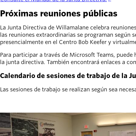
person_celebrate
Explora las formas
de participar
Próximas reuniones públicas
Últimas
La Junta Directiva de Willamalane celebra reuniones
noticias
las reuniones extraordinarias se programan según se
newsmode
Actualizaciones
presencialmente en el Centro Bob Keefer y virtualme
desde
Willamalane
Para participar a través de Microsoft Teams, puede ha
la junta directiva. También encontrará enlaces a co
Guía de
menu_book
Calendario de sesiones de trabajo de la J
recreación
Su tienda integral
Las sesiones de trabajo se realizan según sea neces
Inicia sesión
account_circle
en tu
cuenta.
Contacta
help
con