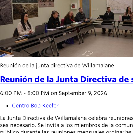
Willamalane
Board of
Secondary
Directors
navigation
About the
district
Find a job
Exercise
Reunión de la junta directiva de Willamalane
classes
Pool
Reunión de la Junta Directiva de
schedule
Court
6:00 PM - 8:00 PM on September 9, 2026
schedules
Centro Bob Keefer
La Junta Directiva de Willamalane celebra reunione
sea necesario. Se invita a los miembros de la comuni
público durante las reuniones mensuales ordinarias.