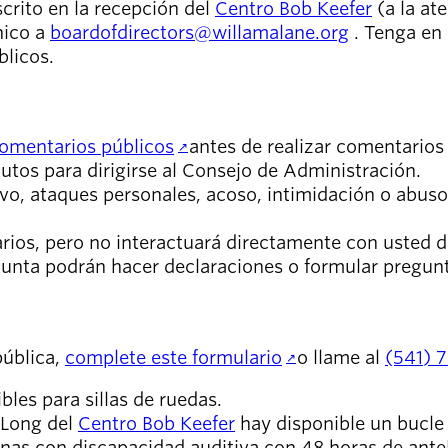
crito en la recepción del
Centro Bob Keefer
(a la at
nico a
boardofdirectors@willamalane.org
. Tenga en
blicos.
comentarios públicos
antes de realizar comentarios
tos para dirigirse al Consejo de Administración.
o, ataques personales, acoso, intimidación o abuso 
rios, pero no interactuará directamente con usted d
 junta podrán hacer declaraciones o formular pregun
pública,
complete este formulario
o llame al
(541) 
bles para sillas de ruedas.
 Long del
Centro Bob Keefer
hay disponible un bucle 
nas con discapacidad auditiva con 48 horas de antel