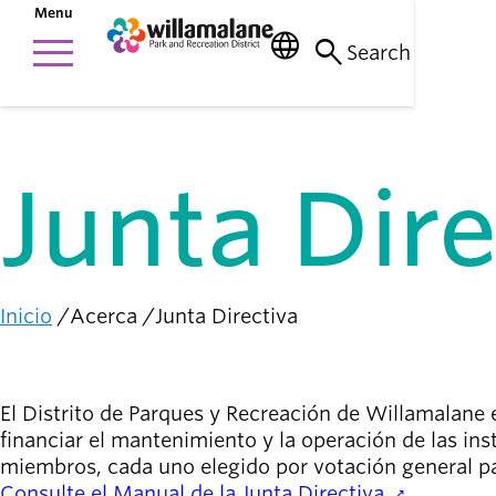
Saltar
Menu
al
menu
language
search
Cosas que
contenido
Main
Search
hacer
principal
person_raised_hand
navigation
Actividades y
eventos
Junta Dire
Lugares
para ir
nature_people
Parques, senderos
e instalaciones
Inicio
Acerca
Conexión
Junta Directiva
Ruta
con la
diversity_1
de
comunidad
navegación
Apoyándonos
El Distrito de Parques y Recreación de Willamalane 
mutuamente
financiar el mantenimiento y la operación de las in
miembros, cada uno elegido por votación general pa
Complicarse
Consulte el Manual de la Junta Directiva.