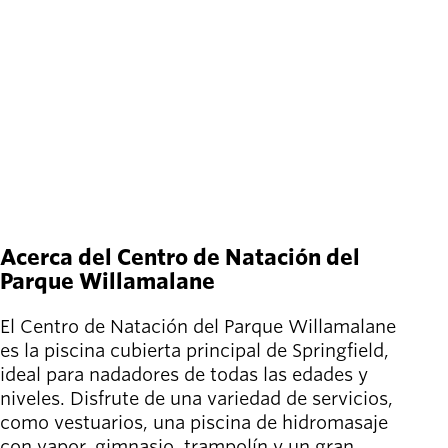
Consulte los calendarios para
Willamalane
obtener más detalles.
call
(541) 736-4080
location_on
1276 G Street
Board of
Location
Secondary
Springfield
,
OR
Directors
navigation
About the
Directions
View on map
district
Find a job
Exercise
classes
Acerca del Centro de Natación del
Pool
Parque Willamalane
schedule
Court
El Centro de Natación del Parque Willamalane
schedules
es la piscina cubierta principal de Springfield,
ideal para nadadores de todas las edades y
niveles. Disfrute de una variedad de servicios,
como vestuarios, una piscina de hidromasaje
con vapor, gimnasio, trampolín y un gran