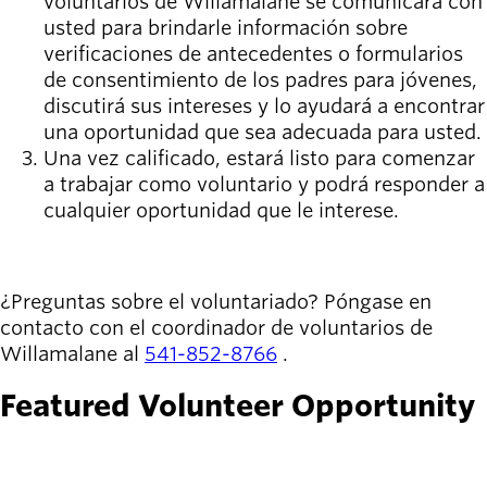
voluntarios de Willamalane se comunicará con
Willamalane
usted para brindarle información sobre
verificaciones de antecedentes o formularios
de consentimiento de los padres para jóvenes,
Board of
discutirá sus intereses y lo ayudará a encontrar
Secondary
Directors
una oportunidad que sea adecuada para usted.
navigation
About the
Una vez calificado, estará listo para comenzar
district
a trabajar como voluntario y podrá responder a
Find a job
cualquier oportunidad que le interese.
Exercise
classes
INSCRIBIRSE
Pool
¿Preguntas sobre el voluntariado? Póngase en
schedule
contacto con el coordinador de voluntarios de
Court
Willamalane al
541-852-8766
.
schedules
Featured Volunteer Opportunity