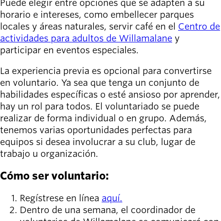
person_celebrate
Puede elegir entre opciones que se adapten a su
Explora las formas
horario e intereses, como embellecer parques
de participar
locales y áreas naturales, servir café en el
Centro de
actividades para adultos de Willamalane
y
Últimas
participar en eventos especiales.
noticias
newsmode
Actualizaciones
La experiencia previa es opcional para convertirse
desde
en voluntario. Ya sea que tenga un conjunto de
Willamalane
habilidades específicas o esté ansioso por aprender,
hay un rol para todos. El voluntariado se puede
Guía de
realizar de forma individual o en grupo. Además,
menu_book
recreación
tenemos varias oportunidades perfectas para
Su tienda integral
equipos si desea involucrar a su club, lugar de
trabajo u organización.
Inicia sesión
account_circle
en tu
Cómo ser voluntario:
cuenta.
Regístrese en línea
aquí.
Contacta
Dentro de una semana, el coordinador de
help
con