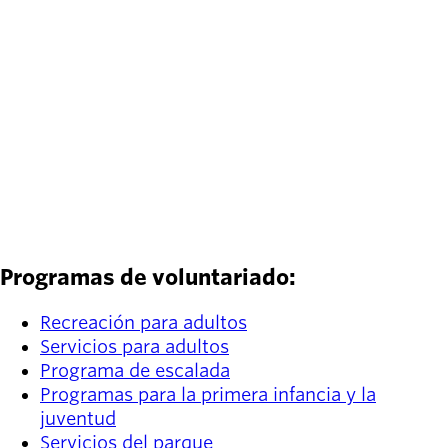
streambanks, improve water quality,
and enhance wildlife habitat, while
offering volunteers a meaningful
opportunity to contribute to the long-
term health of our community!
LEARN MORE
Programas de voluntariado:
Recreación para adultos
Servicios para adultos
Programa de escalada
Programas para la primera infancia y la
juventud
Servicios del parque