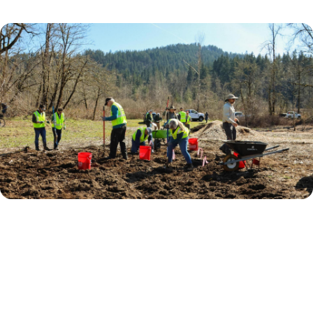
Imagen
Willamalane is working to restore
riparian habitat at
Georgia Pacific
Natural Area
near Jasper Trailhead. The
native plantings will stabilize