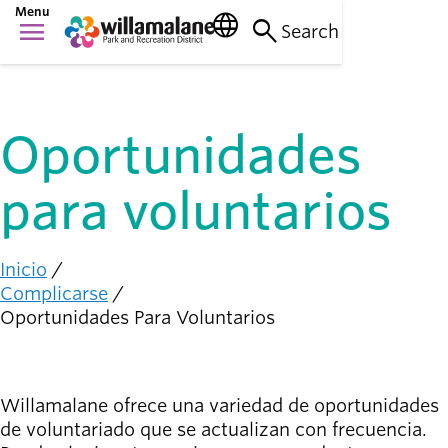
Saltar
Menu
language
search
menu
al
Search
Cosas que
contenido
Main
hacer
principal
person_raised_hand
navigation
Actividades y
eventos
Oportunidades
Lugares
para ir
nature_people
para voluntarios
Parques, senderos
e instalaciones
Inicio
Conexión
Ruta
Complicarse
con la
de
Oportunidades Para Voluntarios
diversity_1
comunidad
navegación
Apoyándonos
mutuamente
Willamalane ofrece una variedad de oportunidades
Complicarse
de voluntariado que se actualizan con frecuencia.