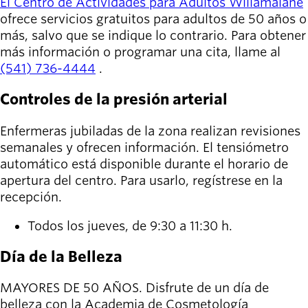
person_celebrate
El Centro de Actividades para Adultos Willamalane
Explora las formas
ofrece servicios gratuitos para adultos de 50 años o
de participar
más, salvo que se indique lo contrario. Para obtener
más información o programar una cita, llame al
Últimas
(541) 736-4444
.
noticias
newsmode
Actualizaciones
Controles de la presión arterial
desde
Willamalane
Enfermeras jubiladas de la zona realizan revisiones
semanales y ofrecen información. El tensiómetro
Guía de
automático está disponible durante el horario de
menu_book
recreación
apertura del centro. Para usarlo, regístrese en la
Su tienda integral
recepción.
Inicia sesión
Todos los jueves, de 9:30 a 11:30 h.
account_circle
en tu
cuenta.
Día de la Belleza
MAYORES DE 50 AÑOS. Disfrute de un día de
Contacta
help
con
belleza con la Academia de Cosmetología