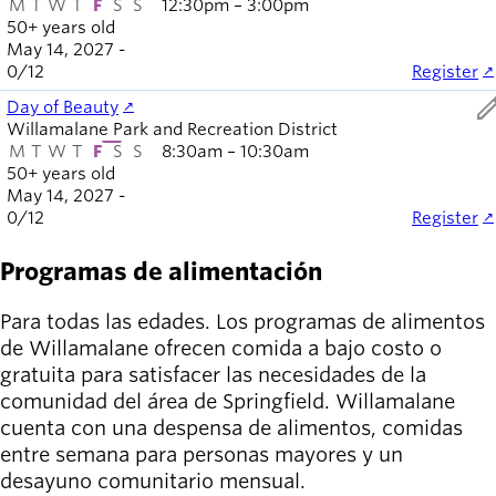
M
T
W
T
F
S
S
12:30pm – 3:00pm
50+ years old
May 14, 2027 -
0
/
12
Register
ed
Day of Beauty
Willamalane Park and Recreation District
M
T
W
T
F
S
S
8:30am – 10:30am
50+ years old
May 14, 2027 -
0
/
12
Register
Programas de alimentación
Para todas las edades. Los programas de alimentos
de Willamalane ofrecen comida a bajo costo o
gratuita para satisfacer las necesidades de la
comunidad del área de Springfield. Willamalane
cuenta con una despensa de alimentos, comidas
entre semana para personas mayores y un
desayuno comunitario mensual.