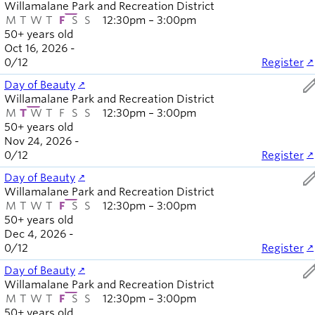
Willamalane Park and Recreation District
M
T
W
T
F
S
S
12:30pm – 3:00pm
50+ years old
Oct 16, 2026 -
0
/
12
Register
ed
Day of Beauty
Willamalane Park and Recreation District
M
T
W
T
F
S
S
12:30pm – 3:00pm
50+ years old
Nov 24, 2026 -
0
/
12
Register
ed
Day of Beauty
Willamalane Park and Recreation District
M
T
W
T
F
S
S
12:30pm – 3:00pm
50+ years old
Dec 4, 2026 -
0
/
12
Register
ed
Day of Beauty
Willamalane Park and Recreation District
M
T
W
T
F
S
S
12:30pm – 3:00pm
50+ years old