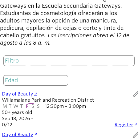
Willamalane
Gateways en la Escuela Secundaria Gateways.
Estudiantes de cosmetología ofrecerán a los
adultos mayores la opción de una manicura,
pedicura, depilación de cejas o corte y tinte de
Board of
Secondary
cabello gratuitos.
Las inscripciones abren el 12 de
Directors
navigation
agosto a las 8 a. m.
About the
district
Find a job
Exercise
M
T
W
T
F
S
S
classes
Pool
Solo abierto
schedule
ed
Day of Beauty
Court
Willamalane Park and Recreation District
schedules
M
T
W
T
F
S
S
12:30pm – 3:00pm
50+ years old
Sep 18, 2026 -
0
/
12
Register
ed
Day of Beauty