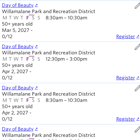
ed
Day of Beauty
Willamalane Park and Recreation District
M
T
W
T
F
S
S
8:30am – 10:30am
50+ years old
Mar 5, 2027 -
0
/
12
Register
ed
Day of Beauty
Willamalane Park and Recreation District
M
T
W
T
F
S
S
12:30pm – 3:00pm
50+ years old
Apr 2, 2027 -
0
/
12
Register
ed
Day of Beauty
Willamalane Park and Recreation District
M
T
W
T
F
S
S
8:30am – 10:30am
50+ years old
Apr 2, 2027 -
0
/
12
Register
ed
Day of Beauty
Willamalane Park and Recreation District