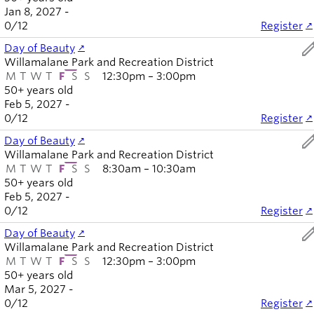
Jan 8, 2027 -
0
/
12
Register
ed
Day of Beauty
Willamalane Park and Recreation District
M
T
W
T
F
S
S
12:30pm – 3:00pm
50+ years old
Feb 5, 2027 -
0
/
12
Register
ed
Day of Beauty
Willamalane Park and Recreation District
M
T
W
T
F
S
S
8:30am – 10:30am
50+ years old
Feb 5, 2027 -
0
/
12
Register
ed
Day of Beauty
Willamalane Park and Recreation District
M
T
W
T
F
S
S
12:30pm – 3:00pm
50+ years old
Mar 5, 2027 -
0
/
12
Register