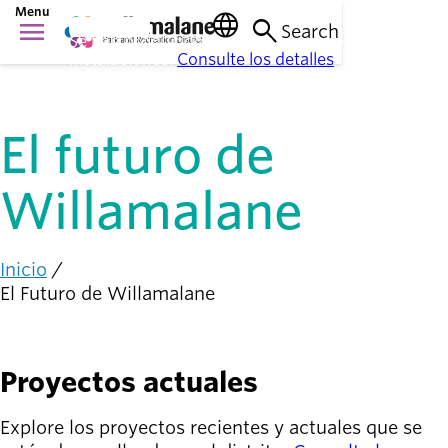
Saltar
help
Menu
language
search
menu
Despedir
al
Search
Cosas que
Se han producido cambios en el programa y las
contenido
Main
instalaciones.
Consulte los detalles
.
hacer
principal
person_raised_hand
navigation
Actividades y
eventos
El futuro de
Lugares
para ir
nature_people
Willamalane
Parques, senderos
e instalaciones
Inicio
Conexión
Ruta
El Futuro de Willamalane
con la
de
diversity_1
comunidad
navegación
Apoyándonos
Proyectos actuales
mutuamente
Explore los proyectos recientes y actuales que se
Complicarse