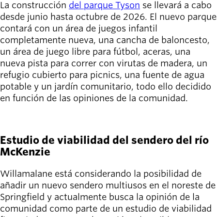
La construcción
del parque Tyson
se llevará a cabo
Willamalane
desde junio hasta octubre de 2026. El nuevo parque
contará con un área de juegos infantil
completamente nueva, una cancha de baloncesto,
Board of
un área de juego libre para fútbol, aceras, una
Secondary
Directors
nueva pista para correr con virutas de madera, un
navigation
About the
refugio cubierto para picnics, una fuente de agua
district
potable y un jardín comunitario, todo ello decidido
Find a job
en función de las opiniones de la comunidad.
Exercise
classes
VER DETALLES
Pool
schedule
Estudio de viabilidad del sendero del río
Court
McKenzie
schedules
Willamalane está considerando la posibilidad de
añadir un nuevo sendero multiusos en el noreste de
Springfield y actualmente busca la opinión de la
comunidad como parte de un estudio de viabilidad