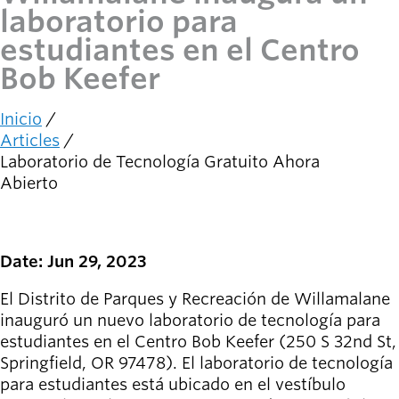
person_celebrate
Explora las formas
laboratorio para
de participar
estudiantes en el Centro
Bob Keefer
Últimas
noticias
newsmode
Actualizaciones
Inicio
Ruta
desde
Articles
de
Willamalane
Laboratorio de Tecnología Gratuito Ahora
navegación
Abierto
Guía de
menu_book
recreación
Su tienda integral
Date: Jun 29, 2023
Inicia sesión
El Distrito de Parques y Recreación de Willamalane
account_circle
en tu
inauguró un nuevo laboratorio de tecnología para
cuenta.
estudiantes en el Centro Bob Keefer (250 S 32nd St,
Springfield, OR 97478). El laboratorio de tecnología
Contacta
help
para estudiantes está ubicado en el vestíbulo
con