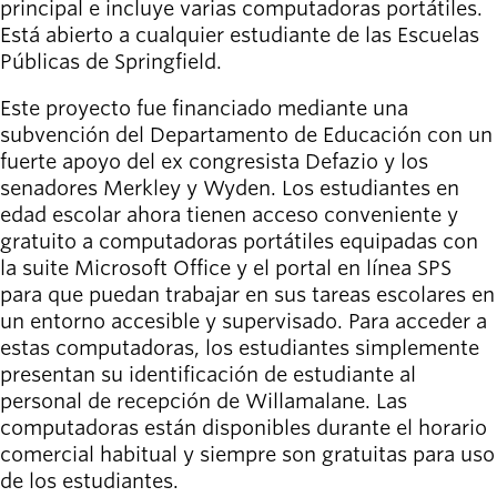
principal e incluye varias computadoras portátiles.
Willamalane
Está abierto a cualquier estudiante de las Escuelas
Públicas de Springfield.
Board of
Este proyecto fue financiado mediante una
Secondary
Directors
subvención del Departamento de Educación con un
navigation
About the
fuerte apoyo del ex congresista Defazio y los
district
senadores Merkley y Wyden. Los estudiantes en
Find a job
edad escolar ahora tienen acceso conveniente y
Exercise
gratuito a computadoras portátiles equipadas con
classes
la suite Microsoft Office y el portal en línea SPS
Pool
para que puedan trabajar en sus tareas escolares en
schedule
un entorno accesible y supervisado. Para acceder a
Court
estas computadoras, los estudiantes simplemente
schedules
presentan su identificación de estudiante al
personal de recepción de Willamalane. Las
computadoras están disponibles durante el horario
comercial habitual y siempre son gratuitas para uso
de los estudiantes.