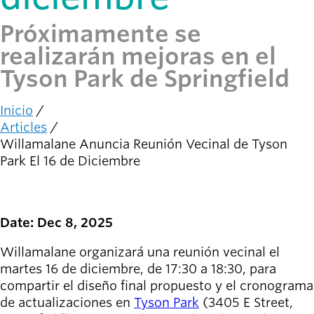
person_celebrate
Explora las formas
de participar
Próximamente se
realizarán mejoras en el
Últimas
Tyson Park de Springfield
noticias
newsmode
Actualizaciones
desde
Inicio
Ruta
Willamalane
Articles
de
Willamalane Anuncia Reunión Vecinal de Tyson
navegación
Guía de
Park El 16 de Diciembre
menu_book
recreación
Su tienda integral
Date: Dec 8, 2025
Inicia sesión
account_circle
en tu
Willamalane organizará una reunión vecinal el
cuenta.
martes 16 de diciembre, de 17:30 a 18:30, para
compartir el diseño final propuesto y el cronograma
Contacta
help
de actualizaciones en
Tyson Park
(3405 E Street,
con