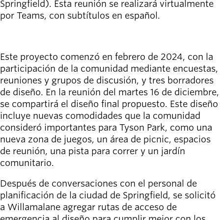
Springfield). Esta reunión se realizará virtualmente
Willamalane
por Teams, con subtítulos en español.
ÚNETE A LA REUNIÓN
Board of
Secondary
Este proyecto comenzó en febrero de 2024, con la
Directors
navigation
participación de la comunidad mediante encuestas,
About the
reuniones y grupos de discusión, y tres borradores
district
de diseño. En la reunión del martes 16 de diciembre,
Find a job
se compartirá el diseño final propuesto. Este diseño
Exercise
incluye nuevas comodidades que la comunidad
classes
consideró importantes para Tyson Park, como una
Pool
nueva zona de juegos, un área de picnic, espacios
schedule
de reunión, una pista para correr y un jardín
Court
comunitario.
schedules
Después de conversaciones con el personal de
planificación de la ciudad de Springfield, se solicitó
a Willamalane agregar rutas de acceso de
emergencia al diseño para cumplir mejor con los