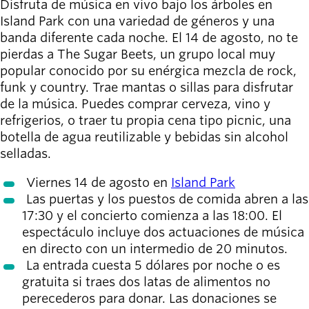
Disfruta de música en vivo bajo los árboles en
Willamalane
Island Park con una variedad de géneros y una
banda diferente cada noche. El 14 de agosto, no te
pierdas a The Sugar Beets, un grupo local muy
Board of
popular conocido por su enérgica mezcla de rock,
Secondary
Directors
funk y country. Trae mantas o sillas para disfrutar
navigation
About the
de la música. Puedes comprar cerveza, vino y
district
refrigerios, o traer tu propia cena tipo picnic, una
Find a job
botella de agua reutilizable y bebidas sin alcohol
Exercise
selladas.
classes
Pool
Viernes 14 de agosto en
Island Park
schedule
Las puertas y los puestos de comida abren a las
Court
17:30 y el concierto comienza a las 18:00. El
schedules
espectáculo incluye dos actuaciones de música
en directo con un intermedio de 20 minutos.
La entrada cuesta 5 dólares por noche o es
gratuita si traes dos latas de alimentos no
perecederos para donar. Las donaciones se