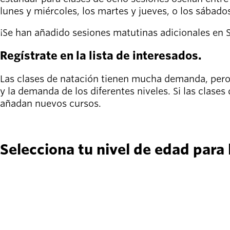
person_celebrate
Explora las formas
lunes y miércoles, los martes y jueves, o los sábado
de participar
¡Se han añadido sesiones matutinas adicionales en S
Últimas
noticias
Regístrate en la lista de interesados.
newsmode
Actualizaciones
desde
Las clases de natación tienen mucha demanda, pero 
Willamalane
y la demanda de los diferentes niveles. Si las clases
añadan nuevos cursos.
Guía de
menu_book
Regístrate en la lista de interesados.
recreación
Su tienda integral
Selecciona tu nivel de edad para 
Inicia sesión
account_circle
en tu
cuenta.
Contacta
help
con