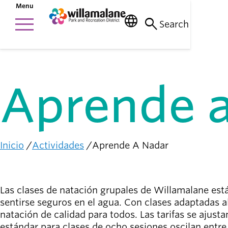
Saltar
Menu
al
menu
language
search
Cosas que
contenido
Main
Search
hacer
principal
person_raised_hand
navigation
Actividades y
eventos
Aprende a
Lugares
para ir
nature_people
Parques, senderos
e instalaciones
Inicio
Actividades
Conexión
Aprende A Nadar
Ruta
con la
diversity_1
de
comunidad
navegación
Apoyándonos
Las clases de natación grupales de Willamalane está
mutuamente
sentirse seguros en el agua. Con clases adaptadas al
natación de calidad para todos. Las tarifas se ajust
Complicarse
estándar para clases de ocho sesiones oscilan entre $